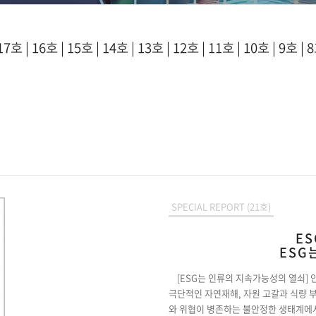
17호
|
16호
|
15호
|
14호
|
13호
|
12호
|
11호
|
10호
|
9호
|
8
SPECIAL REPORT (21호)
E
ESG
[ESG는 인류의 지속가능성의 열쇠] 
극단적인 자연재해, 자원 고갈과 식량 부
와 위협이 병존하는 불안정한 생태계에서