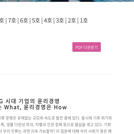
호
|
7호
|
6호
|
5호
|
4호
|
3호
|
2호
|
1호
PDF 다운받기
SG 시대 기업의 윤리경영
는 What, 윤리경영은 How
인류 문명은 유례없는 규모와 속도로 발전 중에 있다. 동시에 기후 위기와
족, 생물 다양성 파괴, 차별과 인권 침해 등으로 몸살을 겪고 있다. 기회
 우리 인류는 과연 지속 가능할까? 이 질문에 대해 우리 사회가 찾은 해